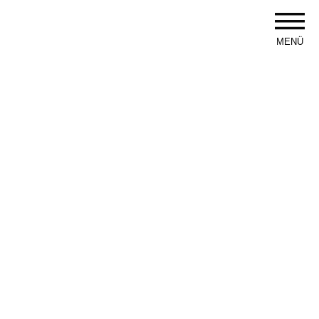
MENÜ
+49 (0)7821 997695